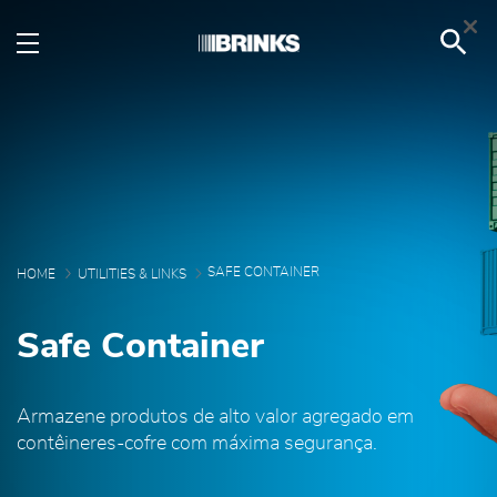
Safe Container - Brink's
Skip to Main Content
SAFE CONTAINER
HOME
UTILITIES & LINKS
Safe Container
Armazene produtos de alto valor agregado em
contêineres-cofre com máxima segurança.