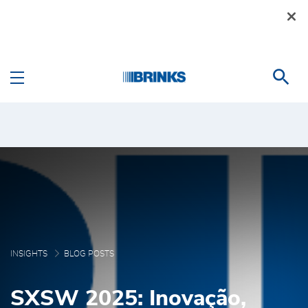
Skip to Main Content
Blog Posts - Brink's Bra
INSIGHTS
BLOG POSTS
SXSW 2025: Inovação,