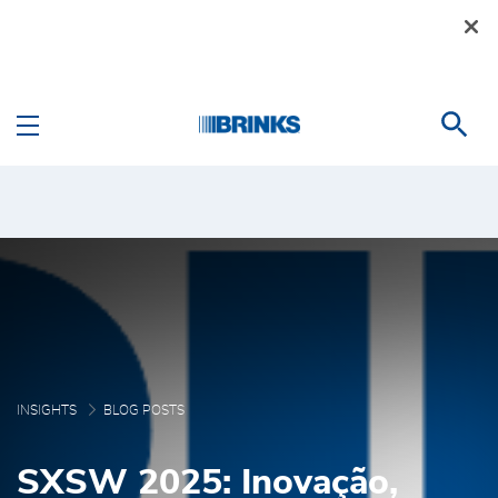
Skip to Main Content
Blog Posts - Brink's Bra
INSIGHTS
BLOG POSTS
SXSW 2025: Inovação,