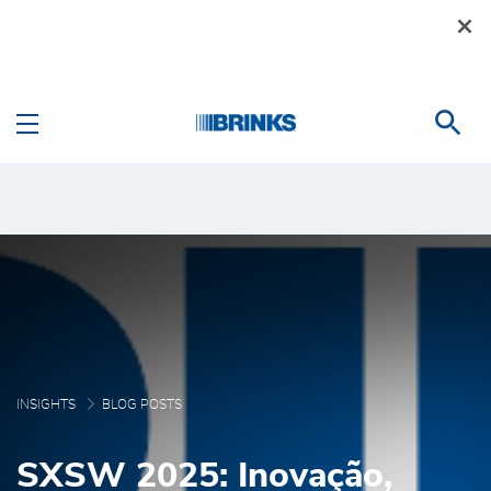
Skip to Main Content
Blog Posts - Brink's Bra
INSIGHTS
BLOG POSTS
SXSW 2025: Inovação,