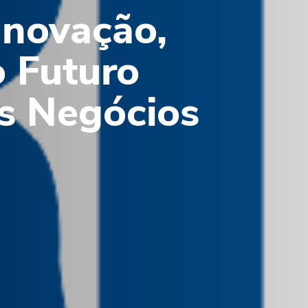
novação,
 Futuro
s Negócios