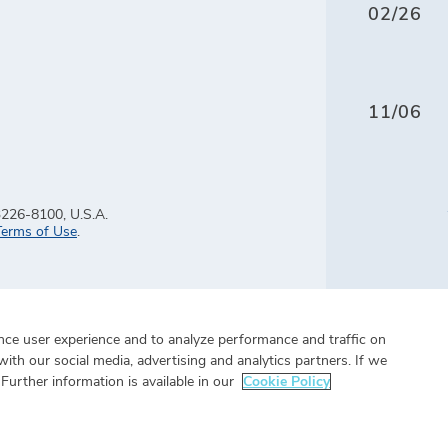
02/26
11/06
3226-8100, U.S.A.
Terms of Use
.
nce user experience and to analyze performance and traffic on
ith our social media, advertising and analytics partners. If we
Further information is available in our
Cookie Policy