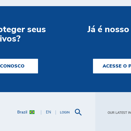
oteger seus
Já é nosso
ivos?
 CONOSCO
ACESSE O 
Brazil
EN
LOGIN
OUR LATEST I