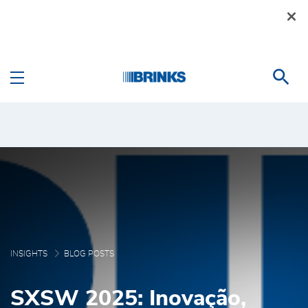
Pular para o Conteúdo principal
Blog Posts - Brink's Bra
INSIGHTS
BLOG POSTS
SXSW 2025: Inovação,