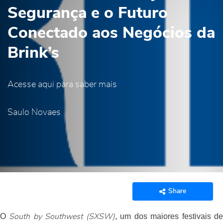
Segurança e o Futuro
Conectado aos Negócios da
Brink’s
Acesse aqui para saber mais
Saulo Novaes
Share
O
, um dos maiores festivais d
South by Southwest (SXSW)