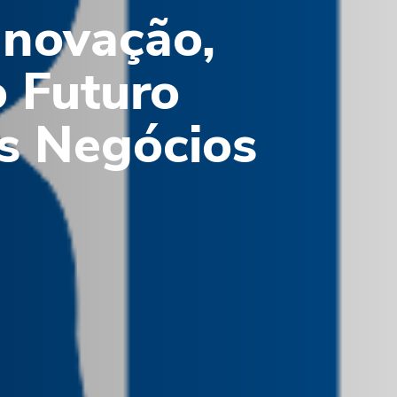
novação,
 Futuro
s Negócios