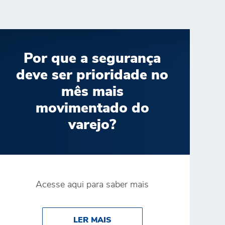
Por que a segurança
deve ser prioridade no
mês mais
movimentado do
varejo?
Acesse aqui para saber mais
A CATEGORIA FOB – DIVISÃO ONCO PROD NO SUPER 
STAQUE NO PRÊMIO RECONHECE
ABOUT POR QUE A SEGURA
LER MAIS