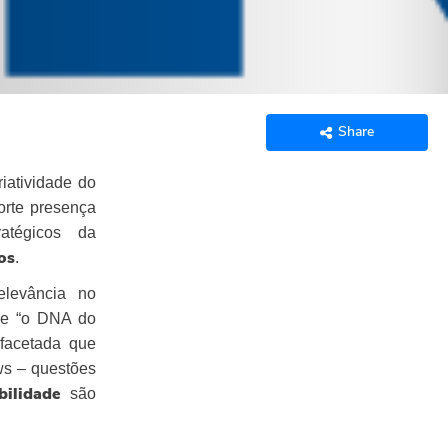
Share
riatividade do
orte presença
atégicos da
.
os
elevância no
ue “o DNA do
ifacetada que
ws – questões
são
bilidade