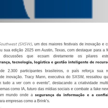
, um dos maiores festivais de inovação e c
Southwest (SXSW)
ou sua edição 2025 em Austin, Texas, com destaque para a f
 e discussões que ecoam diretamente os pilares estr
ança, tecnologia, logística e gestão inteligente de recurs
e 2.300 participantes brasileiros, o país reforça sua r
 de inovação. Tracy Mann, executiva do SXSW, ressaltou q
em tudo a ver com o evento”, destacando a criatividade mult
temas como IA, futuro das mídias sociais e combate a fake ne
m um mundo onde a
segurança da informação e a confia
para empresas como a Brink’s.