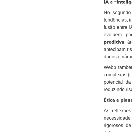
IA e “inteli
No segundo 
tendências, i
fusão entre 
evoluem” po
, á
preditiva
antecipam ri
dados dinâmi
Webb também 
complexas (c
potencial d
reduzindo ri
Ética e pla
As reflexões
necessidad
rigorosos d