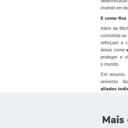
determinarão 
investir em t
E como fica 
Além de Mic
consolida-se
reforçam a 
áreas como
proteger e 
o mundo.
Em resumo, 
universo d
aliados indi
Mais 