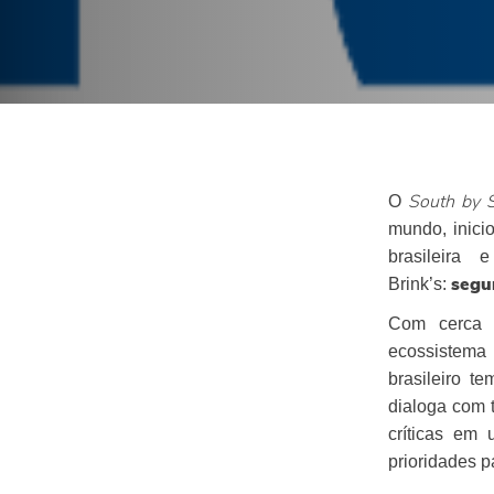
O
South by 
mundo, inici
brasileira
Brink’s:
segur
Com cerca d
ecossistema
brasileiro t
dialoga com 
críticas e
prioridades 