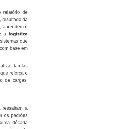
relatório de
, resultado da
m, aprendem e
e a
logística
 sistemas que
s com base em
izar tarefas
que reforça o
o de cargas,
 ressaltam a
m os padrões
óxima década