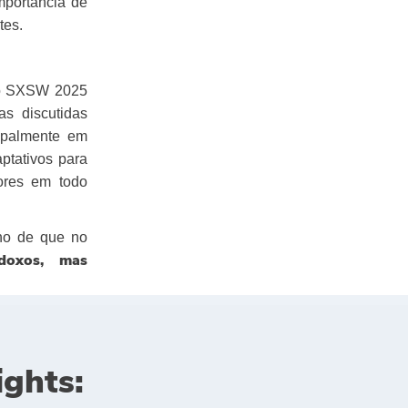
importância de
tes.
 o SXSW 2025
as discutidas
cipalmente em
aptativos para
ores em todo
ho de que no
doxos, mas
ights: