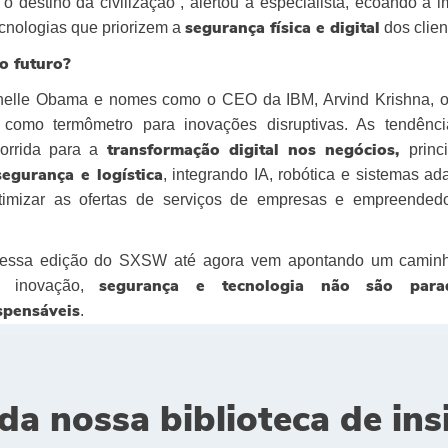
o destino da civilização”, alertou a especialista, ecoando a 
ecnologias que priorizem a
dos clien
segurança física e digital
o futuro?
helle Obama e nomes como o CEO da IBM, Arvind Krishna,
 como termômetro para inovações disruptivas. As tendênci
corrida para a
prin
transformação digital nos negócios,
, integrando IA, robótica e sistemas ad
segurança e logística
otimizar as ofertas de serviços de empresas e empreended
essa edição do SXSW até agora vem apontando um camin
a inovação,
segurança e tecnologia não são para
.
spensáveis
da nossa biblioteca de ins