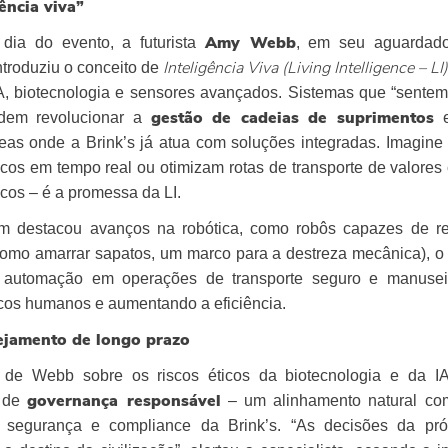
gência viva”
dia do evento, a futurista
, em seu aguardado 
Amy Webb
ntroduziu o conceito de
Inteligência Viva (Living Intelligence – LI)
IA, biotecnologia e sensores avançados. Sistemas que “sente
dem revolucionar a
gestão de cadeias de suprimentos
reas onde a Brink’s já atua com soluções integradas. Imagine
scos em tempo real ou otimizam rotas de transporte de valore
cos – é a promessa da LI.
destacou avanços na robótica, como robôs capazes de real
omo amarrar sapatos, um marco para a destreza mecânica), o 
a automação em operações de transporte seguro e manusei
scos humanos e aumentando a eficiência.
nejamento de longo prazo
 de Webb sobre os riscos éticos da biotecnologia e da IA
e de
– um alinhamento natural co
governança responsável
e segurança e compliance da Brink’s. “As decisões da pr