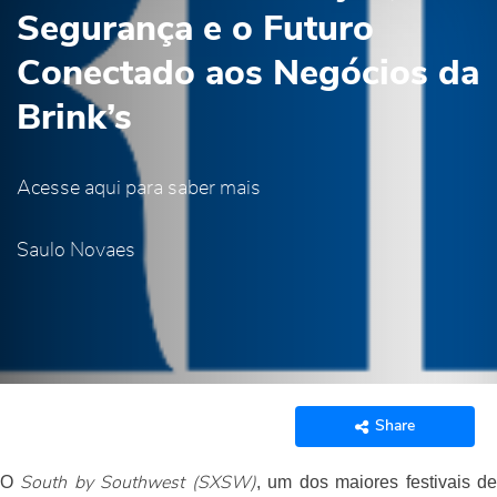
Segurança e o Futuro
Conectado aos Negócios da
Brink’s
Acesse aqui para saber mais
Saulo Novaes
Share
O
, um dos maiores festivais d
South by Southwest (SXSW)