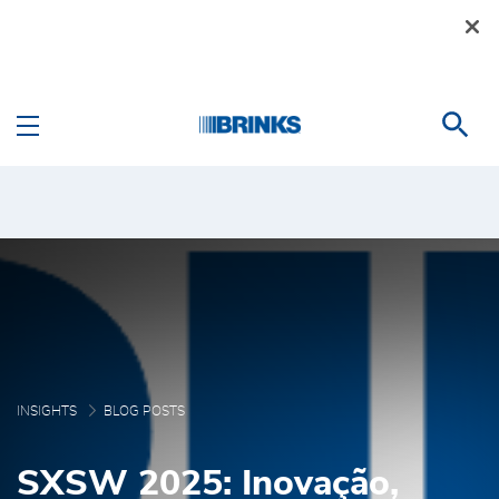
Pular para o Conteúdo principal
Blog Posts - Brink's Bra
INSIGHTS
BLOG POSTS
SXSW 2025: Inovação,