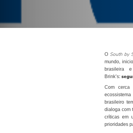
O
South by 
mundo, inici
brasileira
Brink’s:
segur
Com cerca d
ecossistema
brasileiro t
dialoga com 
críticas e
prioridades 