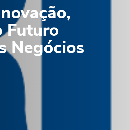
novação,
 Futuro
s Negócios