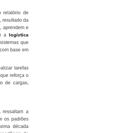
relatório de
, resultado da
m, aprendem e
e a
logística
 sistemas que
s com base em
izar tarefas
que reforça o
o de cargas,
 ressaltam a
m os padrões
óxima década