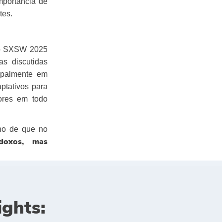
importância de
tes.
 o SXSW 2025
as discutidas
cipalmente em
aptativos para
ores em todo
ho de que no
doxos, mas
ights: