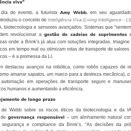
gência viva”
dia do evento, a futurista
, em seu aguardado 
Amy Webb
ntroduziu o conceito de
Inteligência Viva (Living Intelligence – LI)
IA, biotecnologia e sensores avançados. Sistemas que “sente
dem revolucionar a
gestão de cadeias de suprimentos
reas onde a Brink’s já atua com soluções integradas. Imagine
scos em tempo real ou otimizam rotas de transporte de valore
cos – é a promessa da LI.
destacou avanços na robótica, como robôs capazes de real
omo amarrar sapatos, um marco para a destreza mecânica), o 
a automação em operações de transporte seguro e manusei
scos humanos e aumentando a eficiência.
nejamento de longo prazo
 de Webb sobre os riscos éticos da biotecnologia e da IA
e de
– um alinhamento natural co
governança responsável
e segurança e compliance da Brink’s. “As decisões da pr