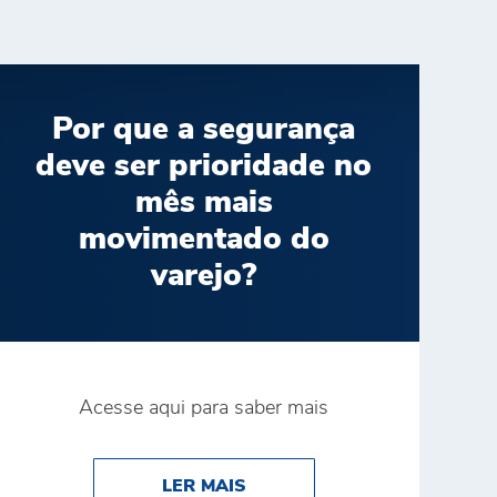
Por que a segurança
deve ser prioridade no
mês mais
movimentado do
varejo?
Acesse aqui para saber mais
A CATEGORIA FOB – DIVISÃO ONCO PROD NO SUPER 
STAQUE NO PRÊMIO RECONHECE
ABOUT POR QUE A SEGURA
LER MAIS