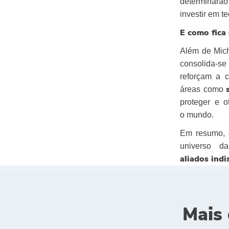
determinarão 
investir em t
E como fica 
Além de Mic
consolida-se
reforçam a 
áreas como
proteger e 
o mundo.
Em resumo, 
universo d
aliados indi
Mais 