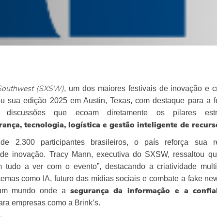
, um dos maiores festivais de inovação e c
Southwest (SXSW)
ou sua edição 2025 em Austin, Texas, com destaque para a f
 e discussões que ecoam diretamente os pilares estr
ança, tecnologia, logística e gestão inteligente de recurs
e 2.300 participantes brasileiros, o país reforça sua r
 de inovação. Tracy Mann, executiva do SXSW, ressaltou q
em tudo a ver com o evento”, destacando a criatividade mult
temas como IA, futuro das mídias sociais e combate a fake ne
m um mundo onde a
segurança da informação e a confia
para empresas como a Brink’s.