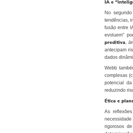
IA e “inteli
No segundo 
tendências, i
fusão entre 
evoluem” po
, á
preditiva
antecipam ri
dados dinâmi
Webb também 
complexas (c
potencial d
reduzindo ri
Ética e pla
As reflexões
necessidad
rigorosos d