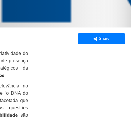
Share
riatividade do
orte presença
atégicos da
.
os
elevância no
ue “o DNA do
ifacetada que
ws – questões
são
bilidade