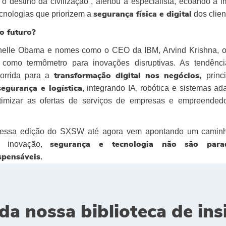
o destino da civilização”, alertou a especialista, ecoando a 
ecnologias que priorizem a
dos clien
segurança física e digital
o futuro?
helle Obama e nomes como o CEO da IBM, Arvind Krishna,
 como termômetro para inovações disruptivas. As tendênci
corrida para a
prin
transformação digital nos negócios,
, integrando IA, robótica e sistemas ad
segurança e logística
otimizar as ofertas de serviços de empresas e empreended
essa edição do SXSW até agora vem apontando um camin
a inovação,
segurança e tecnologia não são para
.
spensáveis
da nossa biblioteca de ins