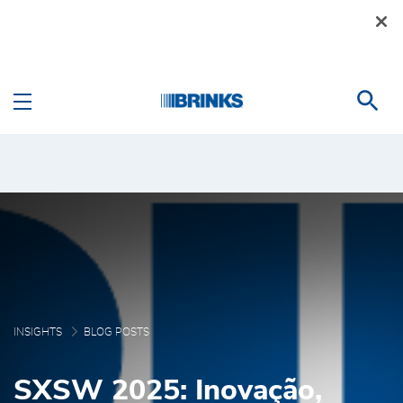
Pular para o Conteúdo principal
Blog Posts - Brink's Bra
INSIGHTS
BLOG POSTS
SXSW 2025: Inovação,