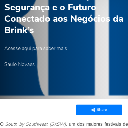
Segurança e o Futuro
Conectado aos Negócios da
Brink’s
Acesse aqui para saber mais
Saulo Novaes
Share
O
, um dos maiores festivais d
South by Southwest (SXSW)