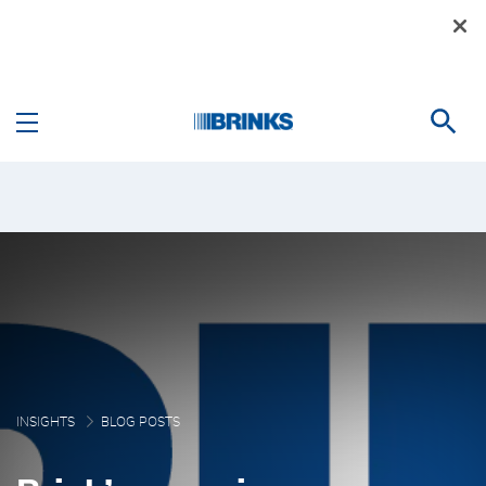
Pular para o Conteúdo principal
Brink’s anuncia seu novo
INSIGHTS
BLOG POSTS